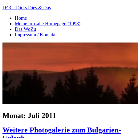
Zum
D^3 – Dirks Dies & Das
Inhalt
Home
springen
Mein
Meine urrr-alte Homepage (1998)
Notizblog
Das WoZu
Impressum / Kontakt
Monat:
Juli 2011
Weitere Photogalerie zum Bulgarien-