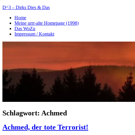
Zum
D^3 – Dirks Dies & Das
Inhalt
Home
springen
Mein
Meine urrr-alte Homepage (1998)
Notizblog
Das WoZu
Impressum / Kontakt
Schlagwort:
Achmed
Achmed, der tote Terrorist!