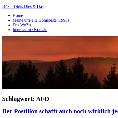
Zum
D^3 – Dirks Dies & Das
Inhalt
Home
springen
Mein
Meine urrr-alte Homepage (1998)
Notizblog
Das WoZu
Impressum / Kontakt
Schlagwort:
AFD
Der Postillon schafft auch noch wirklic