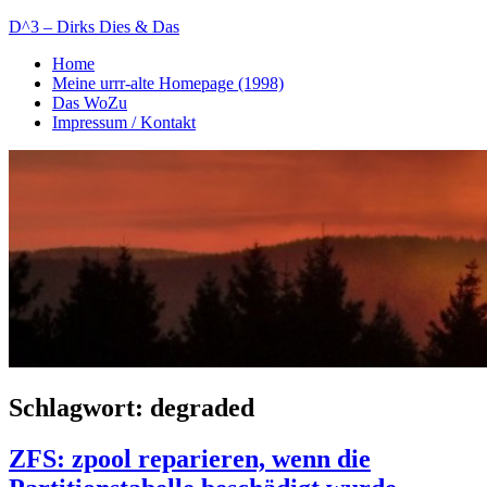
Zum
D^3 – Dirks Dies & Das
Inhalt
Home
springen
Mein
Meine urrr-alte Homepage (1998)
Notizblog
Das WoZu
Impressum / Kontakt
Schlagwort:
degraded
ZFS: zpool reparieren, wenn die