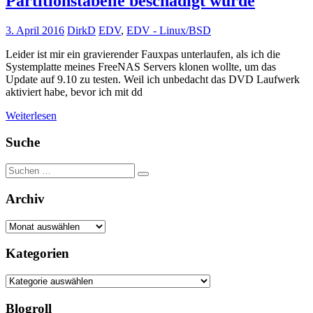
Partitionstabelle beschädigt wurde
3. April 2016
DirkD
EDV
,
EDV - Linux/BSD
Leider ist mir ein gravierender Fauxpas unterlaufen, als ich die
Systemplatte meines FreeNAS Servers klonen wollte, um das
Update auf 9.10 zu testen. Weil ich unbedacht das DVD Laufwerk
aktiviert habe, bevor ich mit dd
Weiterlesen
Suche
Suchen
Suchen
nach:
Archiv
Archiv
Kategorien
Kategorien
Blogroll