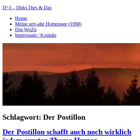
Zum
D^3 – Dirks Dies & Das
Inhalt
Home
springen
Mein
Meine urrr-alte Homepage (1998)
Notizblog
Das WoZu
Impressum / Kontakt
Schlagwort:
Der Postillon
Der Postillon schafft auch noch wirklich