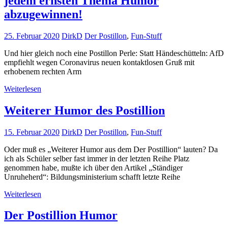
jedem ernsten Thema Humor
abzugewinnen!
25. Februar 2020
DirkD
Der Postillon
,
Fun-Stuff
Und hier gleich noch eine Postillon Perle: Statt Händeschütteln: AfD
empfiehlt wegen Coronavirus neuen kontaktlosen Gruß mit
erhobenem rechten Arm
Weiterlesen
Weiterer Humor des Postillion
15. Februar 2020
DirkD
Der Postillon
,
Fun-Stuff
Oder muß es „Weiterer Humor aus dem Der Postillion“ lauten? Da
ich als Schüler selber fast immer in der letzten Reihe Platz
genommen habe, mußte ich über den Artikel „Ständiger
Unruheherd“: Bildungsministerium schafft letzte Reihe
Weiterlesen
Der Postillion Humor