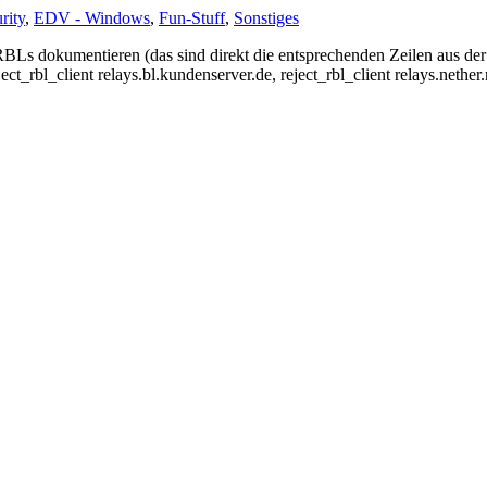
rity
,
EDV - Windows
,
Fun-Stuff
,
Sonstiges
RBLs dokumentieren (das sind direkt die entsprechenden Zeilen aus der m
ject_rbl_client relays.bl.kundenserver.de, reject_rbl_client relays.nether