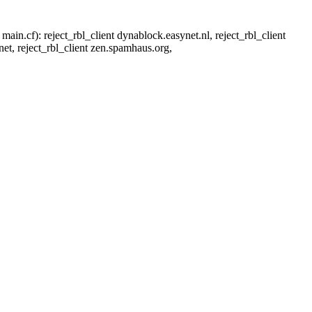
ain.cf): reject_rbl_client dynablock.easynet.nl, reject_rbl_client
.net, reject_rbl_client zen.spamhaus.org,