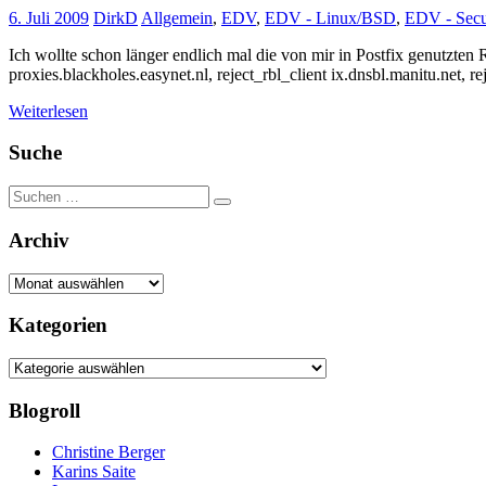
6. Juli 2009
DirkD
Allgemein
,
EDV
,
EDV - Linux/BSD
,
EDV - Secu
Ich wollte schon länger endlich mal die von mir in Postfix genutzten 
proxies.blackholes.easynet.nl, reject_rbl_client ix.dnsbl.manitu.net, re
Weiterlesen
Suche
Suchen
Suchen
nach:
Archiv
Archiv
Kategorien
Kategorien
Blogroll
Christine Berger
Karins Saite