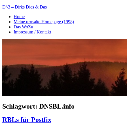
Zum
D^3 – Dirks Dies & Das
Inhalt
Home
springen
Mein
Meine urrr-alte Homepage (1998)
Notizblog
Das WoZu
Impressum / Kontakt
Schlagwort:
DNSBL.info
RBLs für Postfix