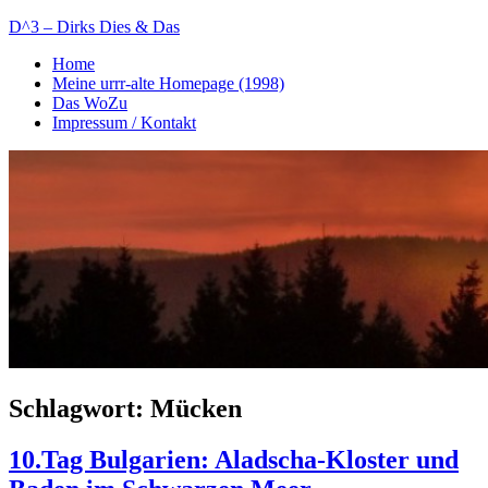
Zum
D^3 – Dirks Dies & Das
Inhalt
Home
springen
Mein
Meine urrr-alte Homepage (1998)
Notizblog
Das WoZu
Impressum / Kontakt
Schlagwort:
Mücken
10.Tag Bulgarien: Aladscha-Kloster und