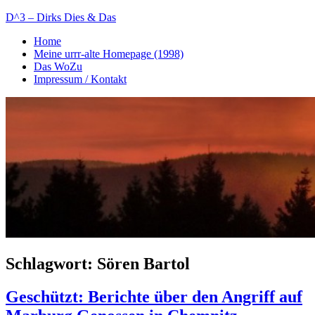
Zum
D^3 – Dirks Dies & Das
Inhalt
Home
springen
Mein
Meine urrr-alte Homepage (1998)
Notizblog
Das WoZu
Impressum / Kontakt
Schlagwort:
Sören Bartol
Geschützt: Berichte über den Angriff auf