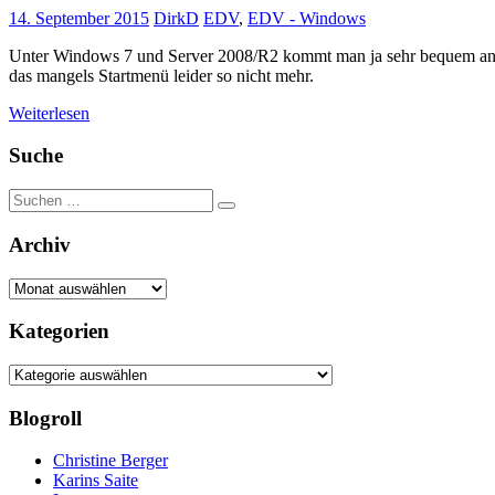
14. September 2015
DirkD
EDV
,
EDV - Windows
Unter Windows 7 und Server 2008/R2 kommt man ja sehr bequem an d
das mangels Startmenü leider so nicht mehr.
Weiterlesen
Suche
Suchen
Suchen
nach:
Archiv
Archiv
Kategorien
Kategorien
Blogroll
Christine Berger
Karins Saite