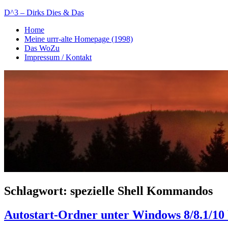
Zum
D^3 – Dirks Dies & Das
Inhalt
Home
springen
Mein
Meine urrr-alte Homepage (1998)
Notizblog
Das WoZu
Impressum / Kontakt
Schlagwort:
spezielle Shell Kommandos
Autostart-Ordner unter Windows 8/8.1/10 