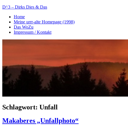
Zum
D^3 – Dirks Dies & Das
Inhalt
Home
springen
Mein
Meine urrr-alte Homepage (1998)
Notizblog
Das WoZu
Impressum / Kontakt
Schlagwort:
Unfall
Makaberes „Unfallphoto“