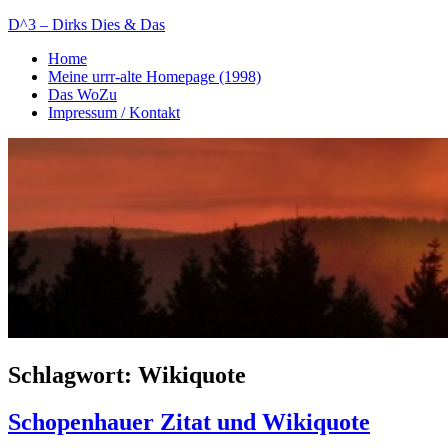
Zum
D^3 – Dirks Dies & Das
Inhalt
Home
springen
Mein
Meine urrr-alte Homepage (1998)
Notizblog
Das WoZu
Impressum / Kontakt
Schlagwort:
Wikiquote
Schopenhauer Zitat und Wikiquote