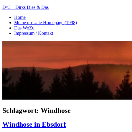
Zum
D^3 – Dirks Dies & Das
Inhalt
Home
springen
Mein
Meine urrr-alte Homepage (1998)
Notizblog
Das WoZu
Impressum / Kontakt
Schlagwort:
Windhose
Windhose in Ebsdorf