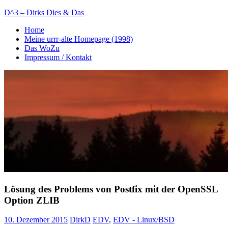
Zum
D^3 – Dirks Dies & Das
Inhalt
Home
springen
Mein
Meine urrr-alte Homepage (1998)
Notizblog
Das WoZu
Impressum / Kontakt
Lösung des Problems von Postfix mit der OpenSSL
Option ZLIB
10. Dezember 2015
DirkD
EDV
,
EDV - Linux/BSD