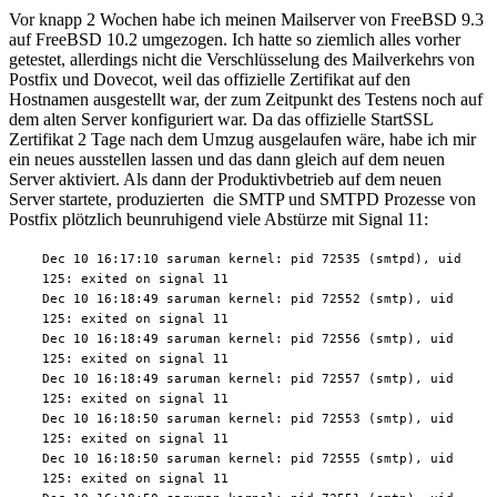
Vor knapp 2 Wochen habe ich meinen Mailserver von FreeBSD 9.3
auf FreeBSD 10.2 umgezogen. Ich hatte so ziemlich alles vorher
getestet, allerdings nicht die Verschlüsselung des Mailverkehrs von
Postfix und Dovecot, weil das offizielle Zertifikat auf den
Hostnamen ausgestellt war, der zum Zeitpunkt des Testens noch auf
dem alten Server konfiguriert war. Da das offizielle StartSSL
Zertifikat 2 Tage nach dem Umzug ausgelaufen wäre, habe ich mir
ein neues ausstellen lassen und das dann gleich auf dem neuen
Server aktiviert. Als dann der Produktivbetrieb auf dem neuen
Server startete, produzierten die SMTP und SMTPD Prozesse von
Postfix plötzlich beunruhigend viele Abstürze mit Signal 11:
Dec 10 16:17:10 saruman kernel: pid 72535 (smtpd), uid
125: exited on signal 11
Dec 10 16:18:49 saruman kernel: pid 72552 (smtp), uid
125: exited on signal 11
Dec 10 16:18:49 saruman kernel: pid 72556 (smtp), uid
125: exited on signal 11
Dec 10 16:18:49 saruman kernel: pid 72557 (smtp), uid
125: exited on signal 11
Dec 10 16:18:50 saruman kernel: pid 72553 (smtp), uid
125: exited on signal 11
Dec 10 16:18:50 saruman kernel: pid 72555 (smtp), uid
125: exited on signal 11