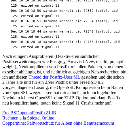
Dec 10 16:18:50 saruman kernel: pid 72551 (smtp), uid
125: exited on signal 11
Dec 10 16:18:50 saruman kernel: pid 72550 (smtp), uid
125: exited on signal 11
Dec 10 16:18:51 saruman kernel: pid 72554 (smtp), uid
125: exited on signal 11
Dec 10 16:19:44 saruman kernel: pid 72542 (smtpd), uid
125: exited on signal 11
Dec 10 16:28:18 saruman kernel: pid 72785 (smtpd), uid
125: exited on signal 11
Nach einigem Ausprobieren (Deaktivieren sämtlicher
Postfixerweiterungen wie Postgrey, Amavisd-New, dccifd, policyd-
weight), Neukompilieren von Postfix mit allen Paketen, von denen
es selber abhängig ist, und natürlich ausgiebigen Netzrecherchen bin
ich auf diesen
Thread der Postfix-User ML
gestoßen und die schon
2 Jahre alte und für ein 2.9er Postfix unter FreeBSD 9.2
vorgeschlagenen Lösung, die OpenSSL Kompression beim Bauen
von OpenSSL wegzulassen hat mir aktuell auch noch geholfen.
Nachdem ich erst OpenSSL ohne ZLIB Option und dann Postfix
neu kompiliert hatte, traten keine Signal 11 Crashs mehr auf.
FreeBSD
openssl
Postfix
ZLIB
Beitragsnavigation
Vorheriger
Rechnen a la Spiegel Online
Beitrag:
Nächster
Coppermine: Paßwortschutz für Alben ohne Benutzeraccount
Beitrag: