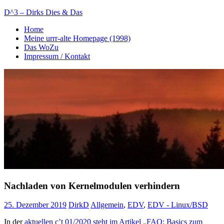
Zum
D^3 – Dirks Dies & Das
Inhalt
Home
springen
Mein
Meine urrr-alte Homepage (1998)
Notizblog
Das WoZu
Impressum / Kontakt
Nachladen von Kernelmodulen verhindern
25. Dezember 2019
DirkD
Allgemein
,
EDV
,
EDV - Linux/BSD
In der
aktuellen c’t 01/2020 steht im Artikel „FAQ: Basics zum