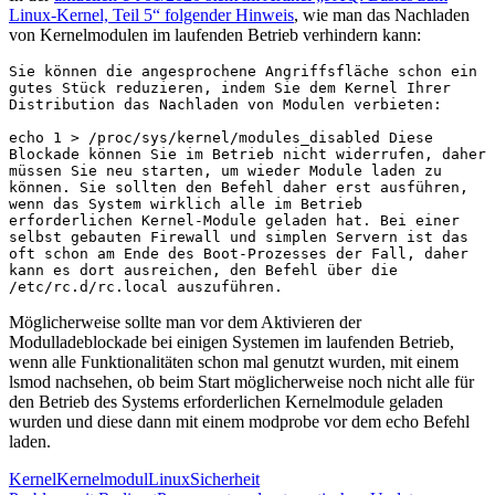
Linux-Kernel, Teil 5“ folgender Hinweis
, wie man das Nachladen
von Kernelmodulen im laufenden Betrieb verhindern kann:
Sie können die angesprochene Angriffsfläche schon ein 
gutes Stück reduzieren, indem Sie dem Kernel Ihrer 
Distribution das Nachladen von Modulen verbieten:

echo 1 > /proc/sys/kernel/modules_disabled
 Diese 
Blockade können Sie im Betrieb nicht widerrufen, daher 
müssen Sie neu starten, um wieder Module laden zu 
können. Sie sollten den Befehl daher erst ausführen, 
wenn das System wirklich alle im Betrieb 
erforderlichen Kernel-Module geladen hat. Bei einer 
selbst gebauten Firewall und simplen Servern ist das 
oft schon am Ende des Boot-Prozesses der Fall, daher 
kann es dort ausreichen, den Befehl über die 
/etc/rc.d/rc.local auszuführen.
Möglicherweise sollte man vor dem Aktivieren der
Modulladeblockade bei einigen Systemen im laufenden Betrieb,
wenn alle Funktionalitäten schon mal genutzt wurden, mit einem
lsmod nachsehen, ob beim Start möglicherweise noch nicht alle für
den Betrieb des Systems erforderlichen Kernelmodule geladen
wurden und diese dann mit einem modprobe vor dem echo Befehl
laden.
Kernel
Kernelmodul
Linux
Sicherheit