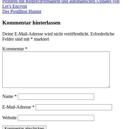
Beitragsnavigation
Vorheriger
Problem mit RedirectPermanent und automatischen Updates von
Beitrag:
Let’s Encrypt
Nächster
Der Postillion Humor
Beitrag:
Kommentar hinterlassen
Deine E-Mail-Adresse wird nicht veröffentlicht.
Erforderliche
Felder sind mit
*
markiert
Kommentar
*
Name
*
E-Mail-Adresse
*
Website