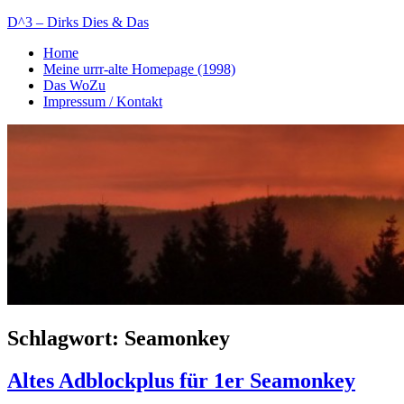
Zum
D^3 – Dirks Dies & Das
Inhalt
Home
springen
Mein
Meine urrr-alte Homepage (1998)
Notizblog
Das WoZu
Impressum / Kontakt
Schlagwort:
Seamonkey
Altes Adblockplus für 1er Seamonkey