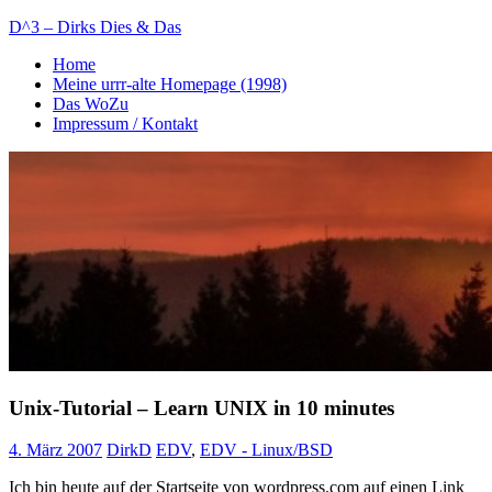
Zum
D^3 – Dirks Dies & Das
Inhalt
Home
springen
Mein
Meine urrr-alte Homepage (1998)
Notizblog
Das WoZu
Impressum / Kontakt
Unix-Tutorial – Learn UNIX in 10 minutes
4. März 2007
DirkD
EDV
,
EDV - Linux/BSD
Ich bin heute auf der Startseite von wordpress.com auf einen Link