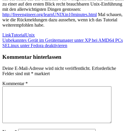
zu einer auf den ersten Blick recht brauchbaren Unix-Einführung
mit den allerwichtigsten Dingen gestossen:
http://freeengineer.org/learnUNIXin10minutes.html
Mal schauen,
wie die Rückmeldungen dazu aussehen, wenn ich das Tutorial
weiterempfohlen habe.
Link
Tutorial
Unix
Beitragsnavigation
Vorheriger
Unbekanntes Gerät im Gerätemanager unter XP bei AMD64 PCs
Beitrag:
Nächster
SELinux unter Fedora deaktivieren
Beitrag:
Kommentar hinterlassen
Deine E-Mail-Adresse wird nicht veröffentlicht.
Erforderliche
Felder sind mit
*
markiert
Kommentar
*